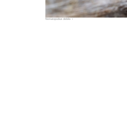
Nematopodius debilis
♀