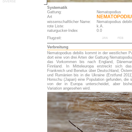
Systematik
Gattung:
Nematopodius
NEMATOPODIUS
Art
w
issenschaftlicher Name
:
Nematopodius debili
rote Liste:
k.A.
naturgucker-Index
0.0
Flugzeit:
JAN
FEB
Verbreitung
Nematopodius debilis kommt in der westlichen Pal
dort eine von drei Arten der Gattung Nematopodiu
das Vorkommen bis nach England, Dänema
Finnland. In Mitteleuropa erstreckt sich 
Frankreich und Benelux über Deutschland, Österr
und Rumänien bis in die Ukraine (Erstfund 2011
Honschu (Japan) eine Population gefunden, die si
von der in Europa unterscheidet, aber bisher
Variation angesehen wird.