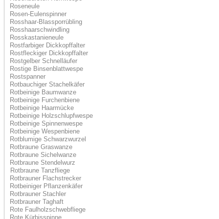
Rosene
ule
Rosen-Eulenspinner
Rosshaar-Blassporrübling
Rosshaarschwindling
Rosskastanieneule
Rostfarbiger Dickkopffalter
Rostfleckiger Dickkopffalter
Rostgelber Schnelläufer
Rostige Binsenblattwespe
Rostspanner
Rotbauchiger Stachelkäfer
Rotbeinige Baumwanze
Rotbeinige Furchenbiene
Rotbeinige Haarmücke
Rotbeinige Holzschlupfwespe
Rotbeinige Spinnenwespe
Rotbeinige Wespenbiene
Rotblumige Schwarzwurzel
Rotbraune Graswanze
Rotbraune Sichelwanze
Rotbraune Stendelwurz
Rotbraune Tanzfliege
Rotbrauner Flachstrecker
Rotbeiniger Pflanzenkäfer
Rotbrauner Stachler
Rotbrauner Taghaft
Rote Faulholzschwebfliege
Rote Kürbisspinne