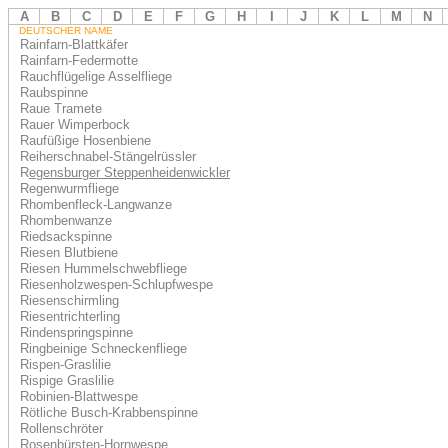
A
B
C
D
E
F
G
H
I
J
K
L
M
N
DEUTSCHER NAME
Rainfarn-Blattkäfer
Rainfarn-Federmotte
Rauchflügelige Asselfliege
Raubspinne
Raue Tramete
Rauer Wimperbock
Raufüßige Hosenbiene
Reiherschnabel-Stängelrüssler
R
egensburger Steppenheidenwickler
Regenwurmfliege
Rhombenfleck-Langwanze
Rhombenwanze
Riedsackspinne
Riesen Blutbiene
Riesen Hummelschwebfliege
Riesenholzwespen-Schlupfwespe
Riesenschirmling
Riesentrichterling
Rindenspringspinne
Ringbeinige Schneckenfliege
Rispen-Graslilie
Rispige Graslilie
Robinien-Blattwespe
Rötliche Busch-Krabbenspinne
Rollenschröter
Rosenbürsten-Hornwespe