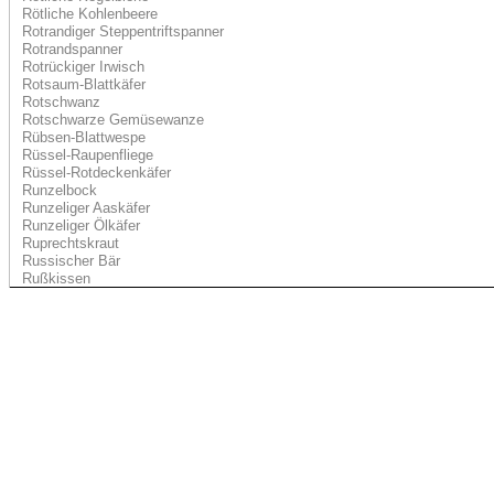
Rötliche Kohlenbeere
Rotrandiger Steppentriftspanner
Rotrandspanner
Rotrückiger Irwisch
Rotsaum-Blattkäfer
Rotschwanz
Rotschwarze Gemüsewanze
Rübsen-Blattwespe
Rüssel-Raupenfliege
Rüssel-Rotdeckenkäfer
Runzelbock
Runzeliger Aaskäfer
Runzeliger Ölkäfer
Ruprechtskraut
Russischer Bär
Rußkissen