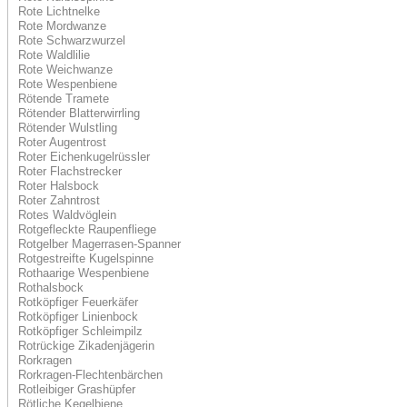
Rote Lichtnelke
Rote Mordwanze
Rote Schwarzwurzel
Rote Waldlilie
Rote Weichwanze
Rote Wespenbiene
Rötende Tramete
Rötender Blatterwirrling
Rötender Wulstling
Roter Augentrost
Roter Eichenkugelrüssler
Roter Flachstrecker
Roter Halsbock
Roter Zahntrost
Rotes Waldvöglein
Rotgefleckte Raupenfliege
Rotgelber Magerrasen-Spanner
Rotgestreifte Kugelspinne
Rothaarige Wespenbiene
Rothalsbock
Rotköpfiger Feuerkäfer
Rotköpfiger Linienbock
Rotköpfiger Schleimpilz
Rotrückige Zikadenjägerin
Rorkragen
Rorkragen-Flechtenbärchen
Rotleibiger Grashüpfer
Rötliche Kegelbiene